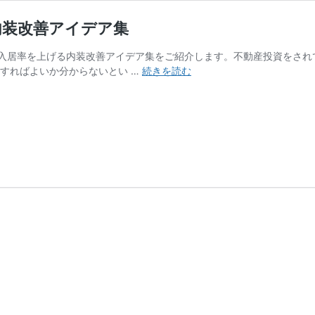
内装改善アイデア集
入居率を上げる内装改善アイデア集をご紹介します。不動産投資をされ
リ
をすればよいか分からないとい …
続きを読む
フ
ォ
ー
ム
初
心
者
必
見！
入
居
率
を
上
げ
る