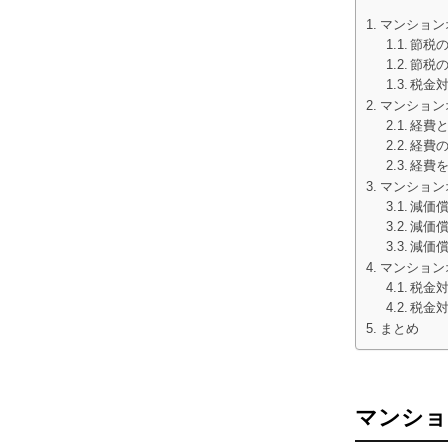
マンション
節税
節税
税金
マンション
経費
経費
経費
マンション
減価
減価
減価
マンション
税金
税金
まとめ
マンショ