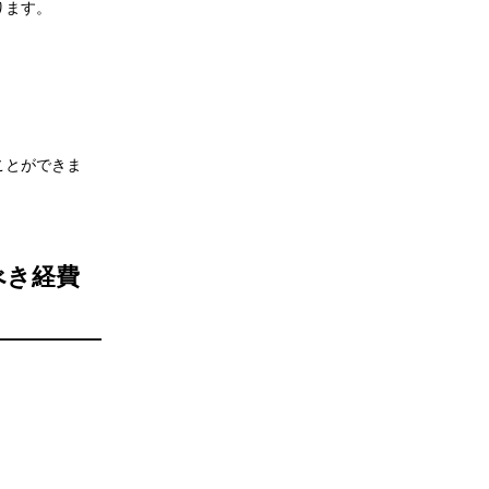
ります。
ことができま
べき経費