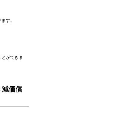
ります。
ことができま
き減価償