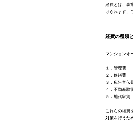
経費とは、事
げられます。
経費の種類
マンションオ
１．管理費
２．修繕費
３．広告宣伝
４．不動産取
５．地代家賃
これらの経費
対策を行うた