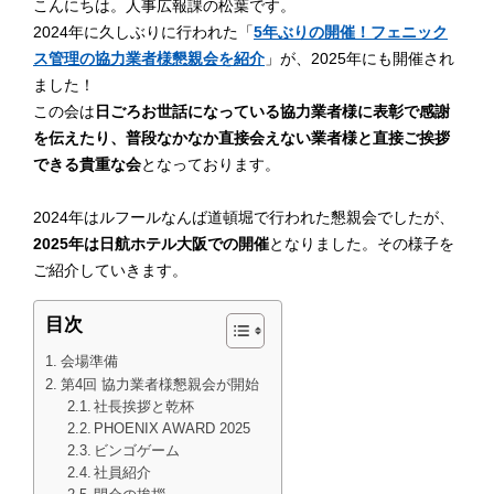
こんにちは。人事広報課の松葉です。
2024年に久しぶりに行われた「
5年ぶりの開催！フェニック
ス管理の協力業者様懇親会を紹介
」が、2025年にも開催され
ました！
この会は
日ごろお世話になっている協力業者様に表彰で感謝
を伝えたり、普段なかなか直接会えない業者様と直接ご挨拶
できる貴重な会
となっております。
2024年はルフールなんば道頓堀で行われた懇親会でしたが、
2025年は日航ホテル大阪での開催
となりました。その様子を
ご紹介していきます。
目次
会場準備
第4回 協力業者様懇親会が開始
社長挨拶と乾杯
PHOENIX AWARD 2025
ビンゴゲーム
社員紹介