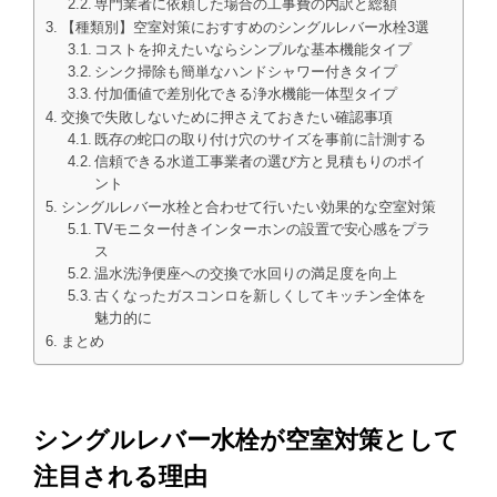
専門業者に依頼した場合の工事費の内訳と総額
【種類別】空室対策におすすめのシングルレバー水栓3選
コストを抑えたいならシンプルな基本機能タイプ
シンク掃除も簡単なハンドシャワー付きタイプ
付加価値で差別化できる浄水機能一体型タイプ
交換で失敗しないために押さえておきたい確認事項
既存の蛇口の取り付け穴のサイズを事前に計測する
信頼できる水道工事業者の選び方と見積もりのポイ
ント
シングルレバー水栓と合わせて行いたい効果的な空室対策
TVモニター付きインターホンの設置で安心感をプラ
ス
温水洗浄便座への交換で水回りの満足度を向上
古くなったガスコンロを新しくしてキッチン全体を
魅力的に
まとめ
シングルレバー水栓が空室対策として
注目される理由