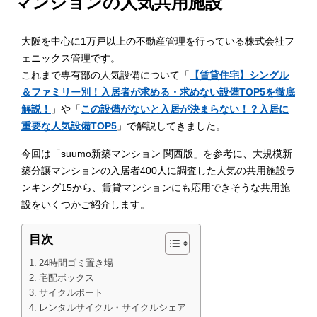
マンションの人気共用施設
大阪を中心に1万戸以上の不動産管理を行っている株式会社フ
ェニックス管理です。
これまで専有部の人気設備について「
【賃貸住宅】シングル
＆ファミリー別！入居者が求める・求めない設備TOP5を徹底
解説！
」や「
この設備がないと入居が決まらない！？入居に
重要な人気設備TOP5
」で解説してきました。
今回は「suumo新築マンション 関西版」を参考に、大規模新
築分譲マンションの入居者400人に調査した人気の共用施設ラ
ンキング15から、賃貸マンションにも応用できそうな共用施
設をいくつかご紹介します。
目次
24時間ゴミ置き場
宅配ボックス
サイクルポート
レンタルサイクル・サイクルシェア