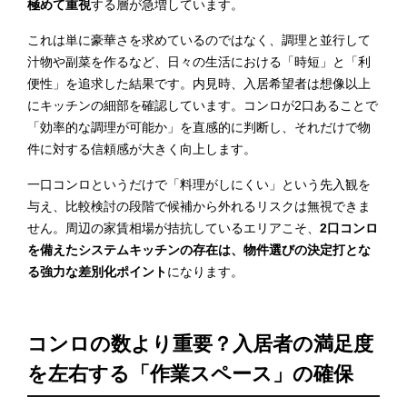
極めて重視
する層が急増しています。
これは単に豪華さを求めているのではなく、調理と並行して
汁物や副菜を作るなど、日々の生活における「時短」と「利
便性」を追求した結果です。内見時、入居希望者は想像以上
にキッチンの細部を確認しています。コンロが2口あることで
「効率的な調理が可能か」を直感的に判断し、それだけで物
件に対する信頼感が大きく向上します。
一口コンロというだけで「料理がしにくい」という先入観を
与え、比較検討の段階で候補から外れるリスクは無視できま
せん。周辺の家賃相場が拮抗しているエリアこそ、
2口コンロ
を備えたシステムキッチンの存在は、物件選びの決定打とな
る強力な差別化ポイント
になります。
コンロの数より重要？入居者の満足度
を左右する「作業スペース」の確保