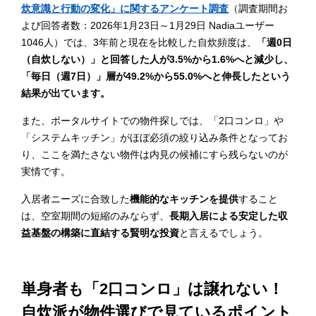
炊意識と行動の変化」に関するアンケート調査
（調査期間お
よび回答者数：2026年1月23日～1月29日 Nadiaユーザー
1046人）では、3年前と現在を比較した自炊頻度は、
「週0日
（自炊しない）」と回答した人が3.5%から1.6%へと減少し、
「毎日（週7日）」層が49.2%から55.0%へと伸長したという
結果が出ています。
また、ポータルサイトでの物件探しでは、「2口コンロ」や
「システムキッチン」がほぼ必須の絞り込み条件となってお
り、ここを満たさない物件は内見の候補にすら残らないのが
実情です。
入居者ニーズに合致した
機能的なキッチンを提供
すること
は、空室期間の短縮のみならず、
長期入居による安定した収
益基盤の構築に直結する賢明な投資
と言えるでしょう。
単身者も「2口コンロ」は譲れない！
自炊派が物件選びで見ているポイント