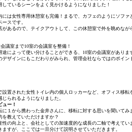
用しているシーンをよく見かけるようになりました！
内には女性専用休憩室も完備！まるで、カフェのようにソファ
ペースです。
店があるので、テイクアウトして、この休憩室で外を眺めなが
会議室まで10室の会議室を整備！
用途によって使い分けることができる、10室の会議室がありま
のデザインにもこだわりがみられ、管理会社ならではのポイン
で設置された女性トイレ内の個人ロッカーなど、オフィス移転
感じられるようになりました。
ビュー！
転に１から携わった金井さんに、移転に対する思いを聞いてみ
的を教えていただけますか？
産性の向上と、会社としての加速度的な成長の二軸で考えてい
きますが、ここでは一旦分けて説明させていただきます。