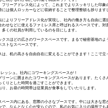
、フリーアドレス化によって、これまでよりスッキリした印象
時には個人ロッカーなどに収納することで整理整頓も捗ります
転によりフリーアドレス化が実現し、社内の働き方も自由に選
合わせなどに使えるファミレス席と呼ばれるスペースです。対
、多くの社員が利用しているのを目にします。
ックスほどの広さのワークスペースです。まるで秘密基地のよ
ベストなスペースです。
スは、机の高さを自由自在に変えることができます！ここで立
フレッシュ。社内にコワーキングスペースが！
グリーンに囲まれたコワーキングスペースがあります。たくさ
っくりとした時間を過ごすことができます。
おり、お昼の時間帯は従業員が食事をしていたりします。
スペース内にある、窓際の小さなブースです。中には大きな窓
かで、なんとなく心が安らぐので、私のお気に入りの場所でも