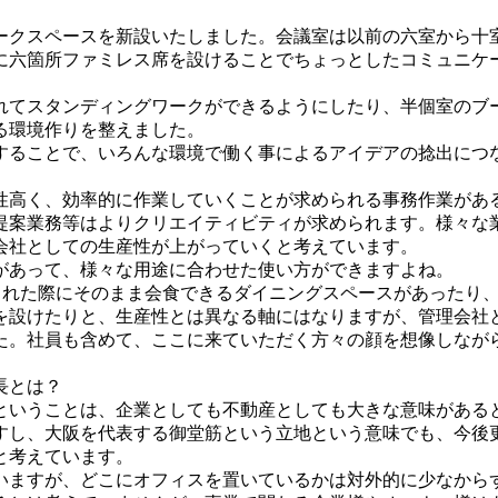
ークスペースを新設いたしました。会議室は以前の六室から十
に六箇所ファミレス席を設けることでちょっとしたコミュニケ
れてスタンディングワークができるようにしたり、半個室のブ
る環境作りを整えました。
することで、いろんな環境で働く事によるアイデアの捻出につ
性高く、効率的に作業していくことが求められる事務作業があ
提案業務等はよりクリエイティビティが求められます。様々な
会社としての生産性が上がっていくと考えています。
があって、様々な用途に合わせた使い方ができますよね。
社された際にそのまま会食できるダイニングスペースがあったり
を設けたりと、生産性とは異なる軸にはなりますが、管理会社
た。社員も含めて、ここに来ていただく方々の顔を想像しなが
長とは？
ということは、企業としても不動産としても大きな意味がある
すし、大阪を代表する御堂筋という立地という意味でも、今後
と考えています。
いますが、どこにオフィスを置いているかは対外的に少なから