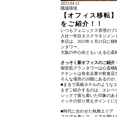
2023.04.12
職場環境
【オフィス移転】
をご紹介！！
いつもフェニックス管理のブ
入社一年目タスクマネジメン
本日は、2023年１月21日
ンタワー。
大阪の中心街ともいえる心斎
さっそく新オフィスのご紹介
御堂筋グランタワーは心斎橋
テナントは有名企業や飲食店
そんな場所の20階にあるの
■まるで高級ホテルのような
まずご紹介するのは、エレベ
シックで落ち着いた印象のあ
イッチの切り替えポイントに
■時代に合わせた執務エリア
フロアを進んで、ドアを開け