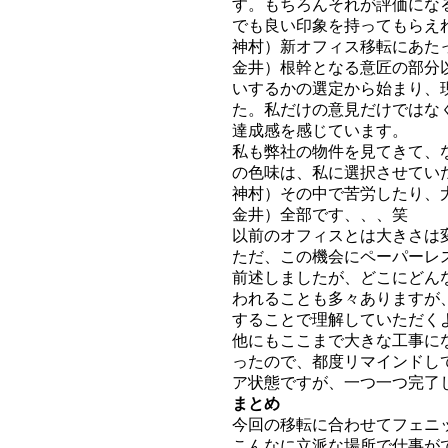
す。もちろんそれが評価にな
でも良い印象を持ってもらえ
神村）新オフィス移転にあた
金井）根幹となる意匠の部分
いするかの選定から始まり、
た。私だけの意見だけではな
達成感を感じています。
私も弊社の物件を見てきて、
の色味は、私に選択させてい
神村）その中で苦労したり、
金井）全部です、、、笑
以前のオフィスとは大きさは
ただ、この機会にペーパーレ
前述しましたが、どこにどん
われることも多々ありますが
することで理解していただく
他にもここまで大きな工事に
ったので、都度リマインドし
ア状態ですが、一つ一つ完了
まとめ
今回の移転に合わせてフェニ
こんなに立派な場所で仕事が