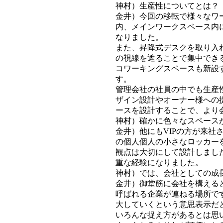
神村）生産性についてとは？
金井）今回の移転で様々なワ
内、メインワークスペース内
なりました。
また、昇降式デスクを取り入
の視線を遮ることで集中でき
コワーキングスペースも新設
す。
管理会社の社員の中でも生産
ザイン設計やオーナー様への
ースを設計することで、より
神村）確かに色々なスペース
金井）他にもVIPの方が来
の個人個人の小さなロッカー
観点は大切にして設計しまし
重な経験になりました。
神村）では、会社としての成
金井）御堂筋に会社を構える
呼ばれる企業が連ねる場所で
大していくという意思表示だ
いろんな捉え方があるとは思