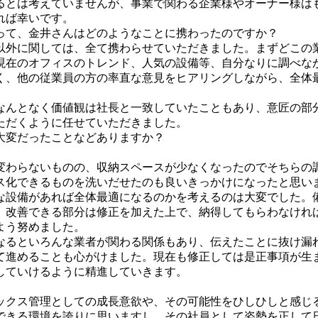
るとは考えていませんが、事業で関わる企業様やオーナー様は
れば幸いです。
って、金井さんはどのようなことに携わったのですか？
以外に関しては、全て携わらせていただきました。まずどこの
現在のオフィスのトレンド、人気の設備等、自分なりに調べな
く、他の従業員の方の率直な意見をヒアリングしながら、全体
なんとなく価値観は社長と一致していたこともあり、意匠の部
ただくように任せていただきました。
大変だったことなどありますか？
変わらないものの、収納スペースが少なくなったのでそちらの
ス化できるものを洗いだせたのも良いきっかけになったと思い
な設備があれば全体最適になるのかを考えるのは大変でした。
、改善できる部分は修正を加えた上で、納得してもらわなけれ
よう努めました。
なるといろんな業者が関わる関係もあり、伝えたことに抜け漏
て進めることも心がけました。現在も修正しては是正事項が生
していけるように精進していきます。
ックス管理としての成長意欲や、その可能性をひしひしと感じ
できる環境を誇りに思いますし、その社員として姿勢を正して