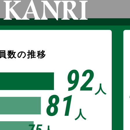
員数の推移
92
人
81
人