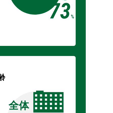
73
%
齢
全体