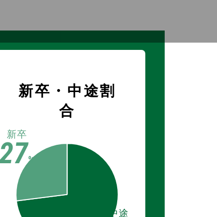
新卒・中途割
合
新卒
27
%
中途