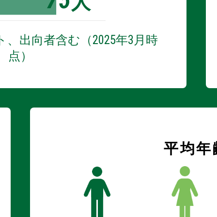
75
人
、出向者含む（2025年3月時
点）
平均年