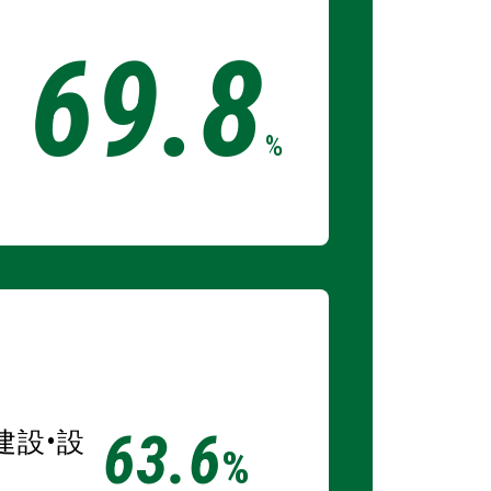
69.8
%
63.6
建設•設
%