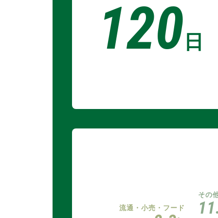
120
日
その
11
流通・小売・フード