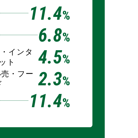
11.4
%
6.8
%
4.5
信・インタ
%
ット
2.3
小売・フー
%
ド
11.4
%