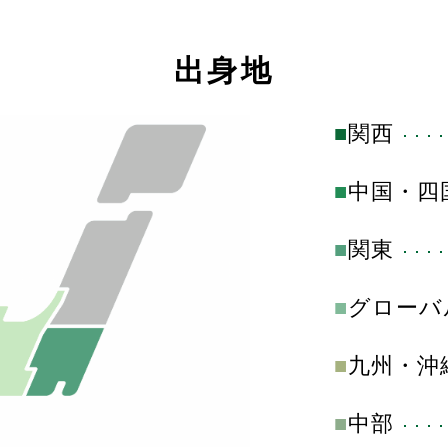
出身地
■
関西
■
中国・四
■
関東
■
グローバ
■
九州・沖
■
中部