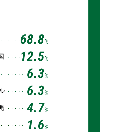
68.8
%
12.5
国
%
6.3
%
6.3
ル
%
4.7
縄
%
1.6
%