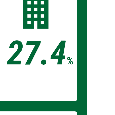
27.4
%