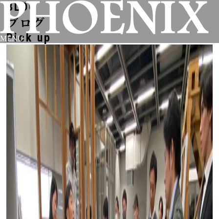
BLOG
ブログ
Pick up
MENU