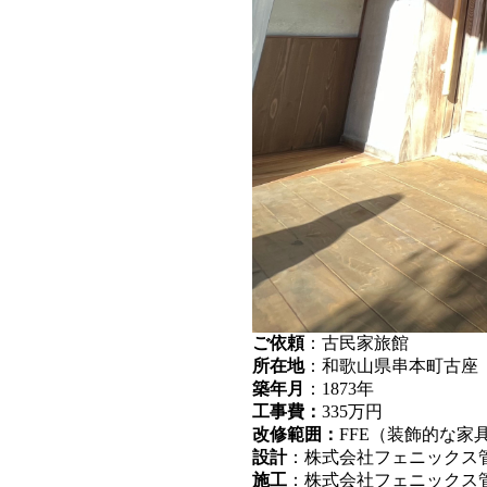
ご依頼
：古民家旅館
所在地
：和歌山県串本町古座
築年月
：1873年
工事費：
335万円
改修範囲：
FFE（装飾的な
設計
：株式会社フェニックス
施工
：株式会社フェニックス