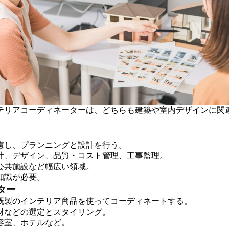
テリアコーディネーターは、どちらも建築や室内デザインに関
慮し、プランニングと設計を行う。
計、デザイン、品質・コスト管理、工事監理。
公共施設など幅広い領域。
知識が必要。
ター
既製のインテリア商品を使ってコーディネートする。
材などの選定とスタイリング。
容室、ホテルなど。