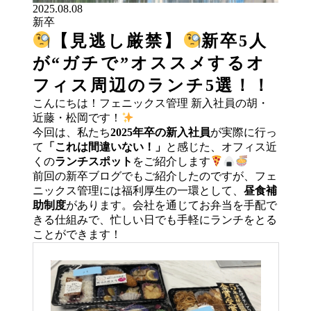
2025.08.08
新卒
【見逃し厳禁】
新卒5人
が“ガチで”オススメするオ
フィス周辺のランチ5選！！
こんにちは！フェニックス管理 新入社員の胡・
近藤・松岡です！
今回は、私たち
2025年卒の新入社員
が実際に行っ
て
「これは間違いない！」
と感じた、オフィス近
くの
ランチスポット
をご紹介します
前回の新卒ブログでもご紹介したのですが、フェ
ニックス管理には福利厚生の一環として、
昼食補
助制度
があります。会社を通じてお弁当を手配で
きる仕組みで、忙しい日でも手軽にランチをとる
ことができます！