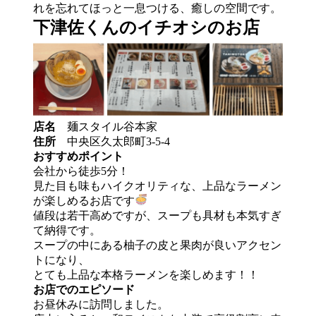
れを忘れてほっと一息つける、癒しの空間です。
下津佐くんのイチオシのお店
店名
麺スタイル谷本家
住所
中央区久太郎町3-5-4
おすすめポイント
会社から徒歩5分！
見た目も味もハイクオリティな、上品なラーメン
が楽しめるお店です
値段は若干高めですが、スープも具材も本気すぎ
て納得です。
スープの中にある柚子の皮と果肉が良いアクセン
トになり、
とても上品な本格ラーメンを楽しめます！！
お店でのエピソード
お昼休みに訪問しました。