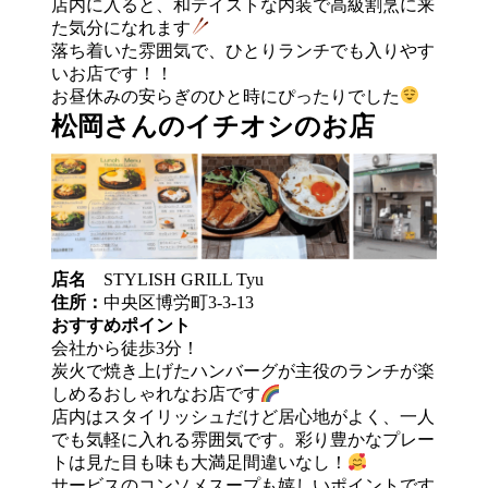
店内に入ると、和テイストな内装で高級割烹に来
た気分になれます
落ち着いた雰囲気で、ひとりランチでも入りやす
いお店です！！
お昼休みの安らぎのひと時にぴったりでした
松岡さんのイチオシのお店
店名
STYLISH GRILL Tyu
住所：
中央区博労町3-3-13
おすすめポイント
会社から徒歩3分！
炭火で焼き上げたハンバーグが主役のランチが楽
しめるおしゃれなお店です
店内はスタイリッシュだけど居心地がよく、一人
でも気軽に入れる雰囲気です。彩り豊かなプレー
トは見た目も味も大満足間違いなし！
サービスのコンソメスープも嬉しいポイントです