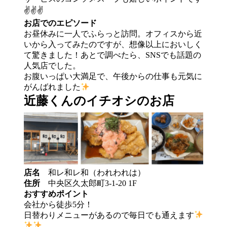
✌️✌️✌️
お店でのエピソード
お昼休みに一人でふらっと訪問。オフィスから近
いから入ってみたのですが、想像以上においしく
て驚きました！あとで調べたら、SNSでも話題の
人気店でした。
お腹いっぱい大満足で、午後からの仕事も元気に
がんばれました
近藤くんのイチオシのお店
店名
和レ和レ和（われわれは）
住所
中央区
久太郎町
3-1-20 1F
おすすめポイント
会社から徒歩5分！
日替わりメニューがあるので毎日でも通えます