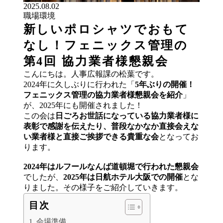
2025.08.02
職場環境
新しいポロシャツでおもて
なし！フェニックス管理の
第4回 協力業者様懇親会
こんにちは。人事広報課の松葉です。
2024年に久しぶりに行われた「
5年ぶりの開催！
フェニックス管理の協力業者様懇親会を紹介
」
が、2025年にも開催されました！
この会は
日ごろお世話になっている協力業者様に
表彰で感謝を伝えたり、普段なかなか直接会えな
い業者様と直接ご挨拶できる貴重な会
となってお
ります。
2024年はルフールなんば道頓堀で行われた懇親会
でしたが、
2025年は日航ホテル大阪での開催
とな
りました。その様子をご紹介していきます。
目次
会場準備